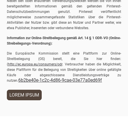
Neben den oben erläuterten Verwendungszwecken werden die von Ihnen
bereitgestellten Informationen gemäß den geltenden Pinterest-
Datenschutzbestimmungen genutzt. Pinterest veröffentlicht
möglicherweise zusammengefasste Statistiken über die Pinterest-
Aktivitäten der Nutzer bzw. gibt diese an Nutzer und Partner weiter, wie
etwa Publisher, Inserenten oder verbundene Websites.
Information zur Online-Streitbeilegung gemäß Art. 14 § 1 ODR-VO (Online-
Streibeilegungs-Verordnung):
Die Europäische Kommission stellt eine Plattform zur Online-
Streitbeilegung (OS) bereit, die Sie hier finden:
(
http://ec.europa.eu/consumers/odr
. Verbraucher haben die Möglichkeit,
diese Plattform für die Beilegung von Streitigkeiten über online getätigte
Käufe oder abgeschlossene Dienstleistungsverträge zu
6b2be40e-1c2c-4d86-9cae-03e77a0ed69f
nutzen.
LOREM IPSUM