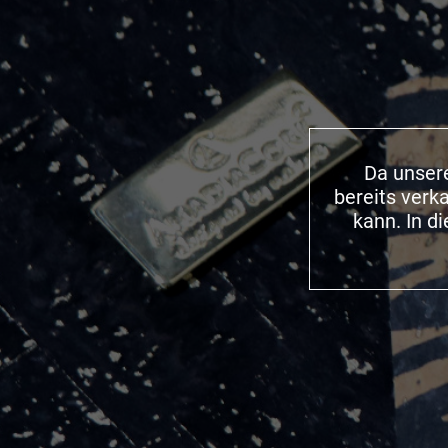
Da unsere
bereits verk
kann. In d