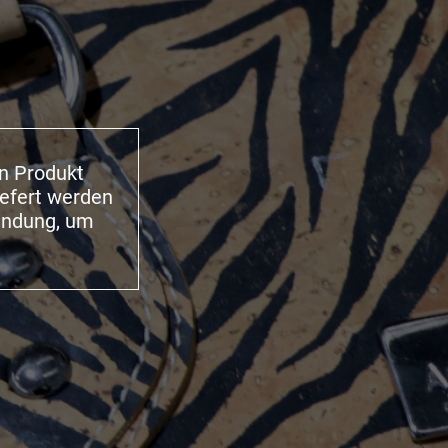
in Produkt
iefert werden
bindung, um