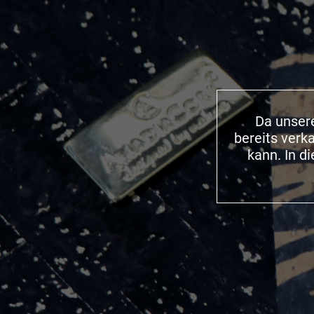
Da unsere
bereits verk
kann. In d