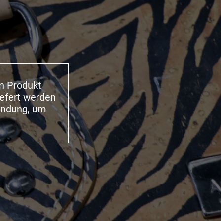
in Produkt
iefert werden
bindung, um